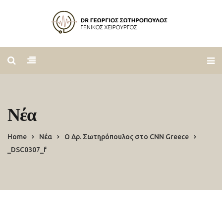
Νέα
Home
Νέα
Ο Δρ. Σωτηρόπουλος στο CNN Greece
_DSC0307_f