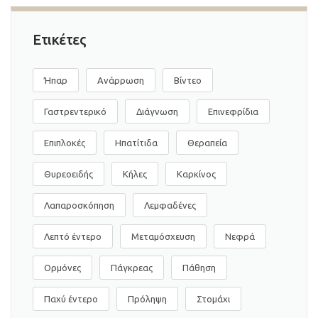
Ετικέτες
Ήπαρ
Ανάρρωση
Βίντεο
Γαστρεντερικό
Διάγνωση
Επινεφρίδια
Επιπλοκές
Ηπατίτιδα
Θεραπεία
Θυρεοειδής
Κήλες
Καρκίνος
Λαπαροσκόπηση
Λεμφαδένες
Λεπτό έντερο
Μεταμόσχευση
Νεφρά
Ορμόνες
Πάγκρεας
Πάθηση
Παχύ έντερο
Πρόληψη
Στομάχι