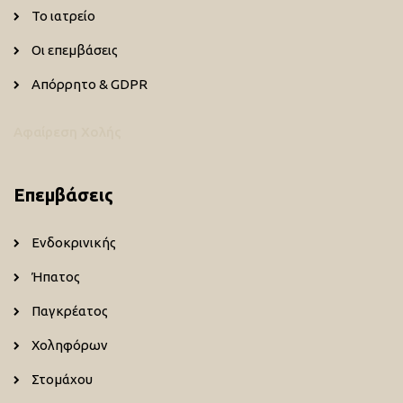
Το ιατρείο
Οι επεμβάσεις
Απόρρητο & GDPR
Αφαίρεση Χολής
Επεμβάσεις
Ενδοκρινικής
Ήπατος
Παγκρέατος
Χοληφόρων
Στομάχου