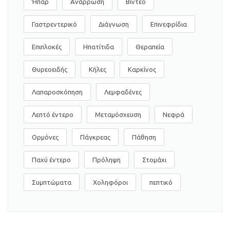
Ήπαρ
Ανάρρωση
Βίντεο
Γαστρεντερικό
Διάγνωση
Επινεφρίδια
Επιπλοκές
Ηπατίτιδα
Θεραπεία
Θυρεοειδής
Κήλες
Καρκίνος
Λαπαροσκόπηση
Λεμφαδένες
Λεπτό έντερο
Μεταμόσχευση
Νεφρά
Ορμόνες
Πάγκρεας
Πάθηση
Παχύ έντερο
Πρόληψη
Στομάχι
Συμπτώματα
Χοληφόροι
πεπτικό