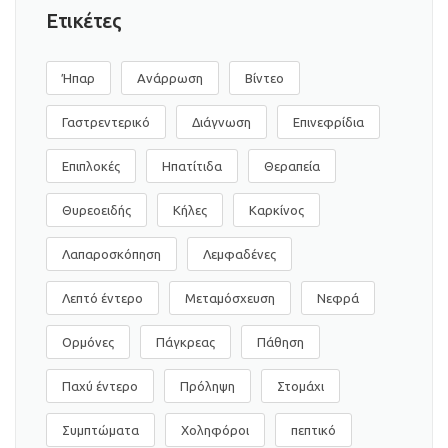
Ετικέτες
Ήπαρ
Ανάρρωση
Βίντεο
Γαστρεντερικό
Διάγνωση
Επινεφρίδια
Επιπλοκές
Ηπατίτιδα
Θεραπεία
Θυρεοειδής
Κήλες
Καρκίνος
Λαπαροσκόπηση
Λεμφαδένες
Λεπτό έντερο
Μεταμόσχευση
Νεφρά
Ορμόνες
Πάγκρεας
Πάθηση
Παχύ έντερο
Πρόληψη
Στομάχι
Συμπτώματα
Χοληφόροι
πεπτικό