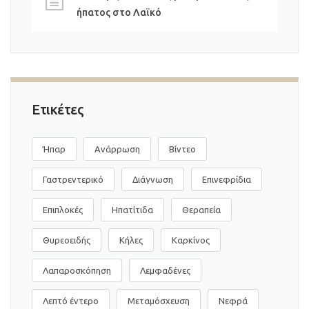
ήπατος στο Λαϊκό
Ετικέτες
Ήπαρ
Ανάρρωση
Βίντεο
Γαστρεντερικό
Διάγνωση
Επινεφρίδια
Επιπλοκές
Ηπατίτιδα
Θεραπεία
Θυρεοειδής
Κήλες
Καρκίνος
Λαπαροσκόπηση
Λεμφαδένες
Λεπτό έντερο
Μεταμόσχευση
Νεφρά