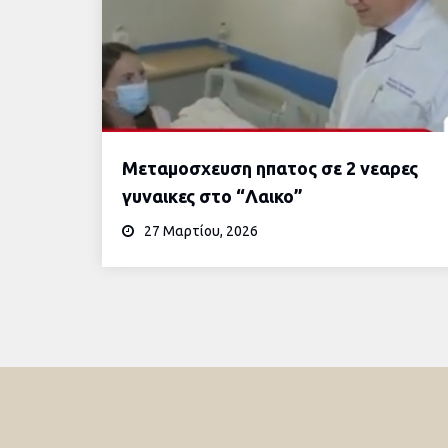
Μεταμοσχευση ηπατος σε 2 νεαρες
γυναικες στο “Λαικο”
27 Μαρτίου, 2026