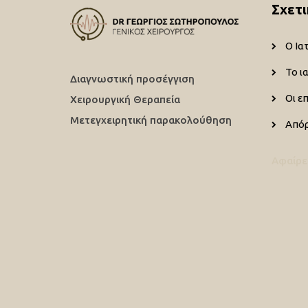
Σχετι
Ο Ια
Το ι
Διαγνωστική προσέγγιση
Οι ε
Χειρουργική Θεραπεία
Μετεγχειρητική παρακολούθηση
Από
Αφαίρε