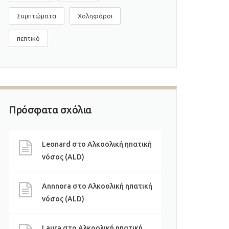
Συμπτώματα
Χοληφόροι
πεπτικό
Πρόσφατα σχόλια
Leonard
στο
Αλκοολική ηπατική
νόσος (ALD)
Annnora
στο
Αλκοολική ηπατική
νόσος (ALD)
Laura
στο
Αλκοολική ηπατική