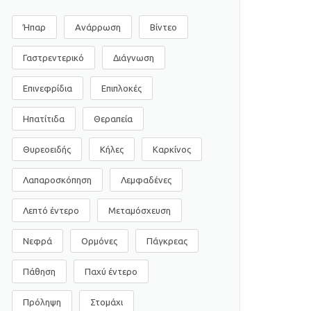
Ήπαρ
Ανάρρωση
Βίντεο
Γαστρεντερικό
Διάγνωση
Επινεφρίδια
Επιπλοκές
Ηπατίτιδα
Θεραπεία
Θυρεοειδής
Κήλες
Καρκίνος
Λαπαροσκόπηση
Λεμφαδένες
Λεπτό έντερο
Μεταμόσχευση
Νεφρά
Ορμόνες
Πάγκρεας
Πάθηση
Παχύ έντερο
Πρόληψη
Στομάχι