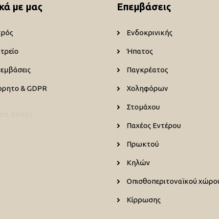
κά με μας
Επεμβάσεις
τρός
Ενδοκρινικής
ατρείο
Ήπατος
πεμβάσεις
Παγκρέατος
ρρητο & GDPR
Χοληφόρων
Στομάχου
ση Χολής
Παχέος Εντέρου
Πρωκτού
Κηλών
Οπισθοπεριτοναϊκού χώρο
Κίρρωσης