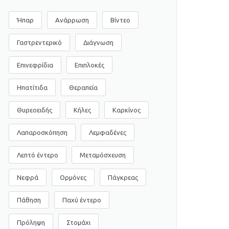
Ήπαρ
Ανάρρωση
Βίντεο
Γαστρεντερικό
Διάγνωση
Επινεφρίδια
Επιπλοκές
Ηπατίτιδα
Θεραπεία
Θυρεοειδής
Κήλες
Καρκίνος
Λαπαροσκόπηση
Λεμφαδένες
Λεπτό έντερο
Μεταμόσχευση
Νεφρά
Ορμόνες
Πάγκρεας
Πάθηση
Παχύ έντερο
Πρόληψη
Στομάχι