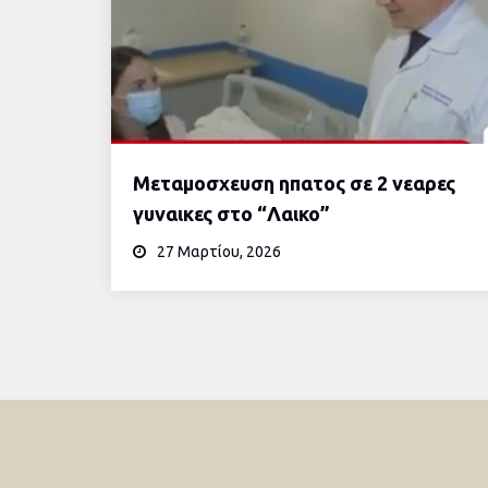
Μεταμοσχευση ηπατος σε 2 νεαρες
γυναικες στο “Λαικο”
27 Μαρτίου, 2026