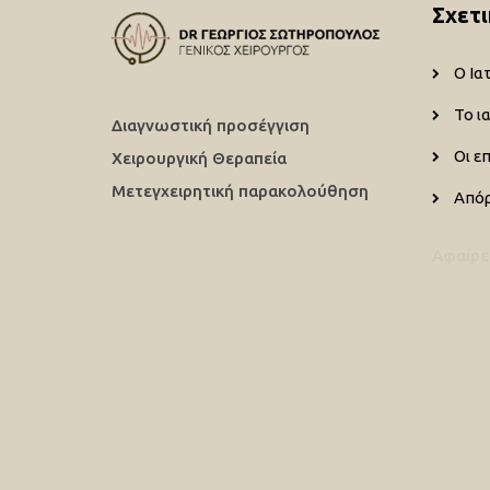
Σχετι
Ο Ια
Το ι
Διαγνωστική προσέγγιση
Οι ε
Χειρουργική Θεραπεία
Μετεγχειρητική παρακολούθηση
Από
Αφαίρε