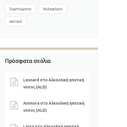
Συμπτώματα
Χοληφόροι
πεπτικό
Πρόσφατα σχόλια
Leonard
στο
Αλκοολική ηπατική
νόσος (ALD)
Annnora
στο
Αλκοολική ηπατική
νόσος (ALD)
Laura
στο
Αλκοολική ηπατική