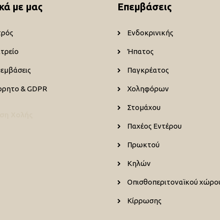
κά με μας
Επεμβάσεις
τρός
Ενδοκρινικής
ατρείο
Ήπατος
πεμβάσεις
Παγκρέατος
ρρητο & GDPR
Χοληφόρων
Στομάχου
ση Χολής
Παχέος Εντέρου
Πρωκτού
Κηλών
Οπισθοπεριτοναϊκού χώρο
Κίρρωσης