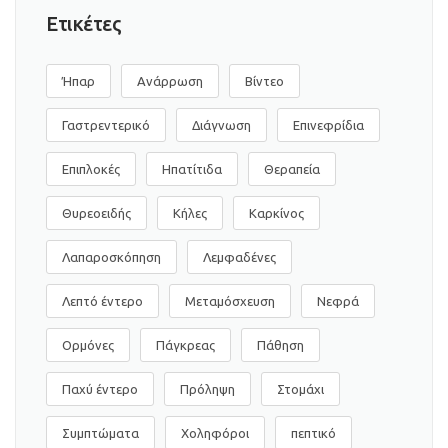
Ετικέτες
Ήπαρ
Ανάρρωση
Βίντεο
Γαστρεντερικό
Διάγνωση
Επινεφρίδια
Επιπλοκές
Ηπατίτιδα
Θεραπεία
Θυρεοειδής
Κήλες
Καρκίνος
Λαπαροσκόπηση
Λεμφαδένες
Λεπτό έντερο
Μεταμόσχευση
Νεφρά
Ορμόνες
Πάγκρεας
Πάθηση
Παχύ έντερο
Πρόληψη
Στομάχι
Συμπτώματα
Χοληφόροι
πεπτικό