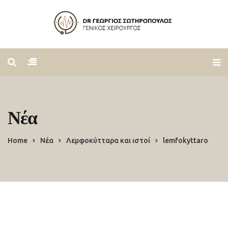
Νέα
Home
Νέα
Λεμφοκύτταρα και ιστοί
lemfokyttaro