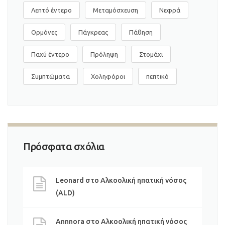
Λεπτό έντερο
Μεταμόσχευση
Νεφρά
Ορμόνες
Πάγκρεας
Πάθηση
Παχύ έντερο
Πρόληψη
Στομάχι
Συμπτώματα
Χοληφόροι
πεπτικό
Πρόσφατα σχόλια
Leonard
στο
Αλκοολική ηπατική νόσος
(ALD)
Annnora
στο
Αλκοολική ηπατική νόσος