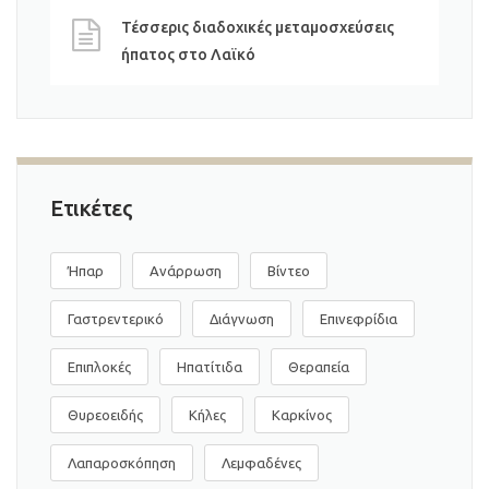
Τέσσερις διαδοχικές μεταμοσχεύσεις
ήπατος στο Λαϊκό
Ετικέτες
Ήπαρ
Ανάρρωση
Βίντεο
Γαστρεντερικό
Διάγνωση
Επινεφρίδια
Επιπλοκές
Ηπατίτιδα
Θεραπεία
Θυρεοειδής
Κήλες
Καρκίνος
Λαπαροσκόπηση
Λεμφαδένες