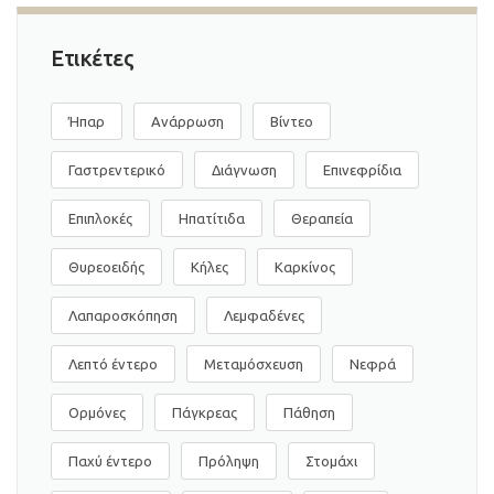
Ετικέτες
Ήπαρ
Ανάρρωση
Βίντεο
Γαστρεντερικό
Διάγνωση
Επινεφρίδια
Επιπλοκές
Ηπατίτιδα
Θεραπεία
Θυρεοειδής
Κήλες
Καρκίνος
Λαπαροσκόπηση
Λεμφαδένες
Λεπτό έντερο
Μεταμόσχευση
Νεφρά
Ορμόνες
Πάγκρεας
Πάθηση
Παχύ έντερο
Πρόληψη
Στομάχι