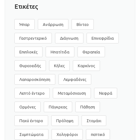
Ετικέτες
Ήπαρ
Ανάρρωση
Βίντεο
Γαστρεντερικό
Διάγνωση
Επινεφρίδια
Επιπλοκές
Ηπατίτιδα
Θεραπεία
Θυρεοειδής
Κήλες
Καρκίνος
Λαπαροσκόπηση
Λεμφαδένες
Λεπτό έντερο
Μεταμόσχευση
Νεφρά
Ορμόνες
Πάγκρεας
Πάθηση
Παχύ έντερο
Πρόληψη
Στομάχι
Συμπτώματα
Χοληφόροι
πεπτικό