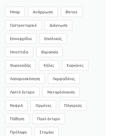
Ήπαρ
Ανάρρωση
Βίντεο
Γαστρεντερικό
Διάγνωση
Επινεφρίδια
Επιπλοκές
Ηπατίτιδα
Θεραπεία
Θυρεοειδής
Κήλες
Καρκίνος
Λαπαροσκόπηση
Λεμφαδένες
Λεπτό έντερο
Μεταμόσχευση
Νεφρά
Ορμόνες
Πάγκρεας
Πάθηση
Παχύ έντερο
Πρόληψη
Στομάχι