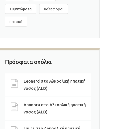
Συμπτώματα
Χοληφόροι
πεπτικό
Πρόσφατα σχόλια
Leonard
στο
Αλκοολική ηπατική
νόσος (ALD)
Annnora
στο
Αλκοολική ηπατική
νόσος (ALD)
Laura
στο
Αλκοολική ηπατική