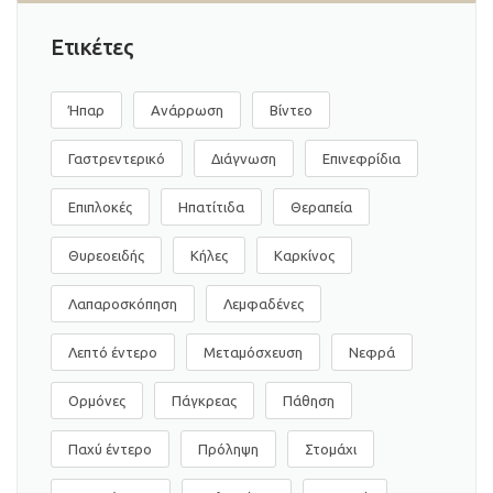
Ετικέτες
Ήπαρ
Ανάρρωση
Βίντεο
Γαστρεντερικό
Διάγνωση
Επινεφρίδια
Επιπλοκές
Ηπατίτιδα
Θεραπεία
Θυρεοειδής
Κήλες
Καρκίνος
Λαπαροσκόπηση
Λεμφαδένες
Λεπτό έντερο
Μεταμόσχευση
Νεφρά
Ορμόνες
Πάγκρεας
Πάθηση
Παχύ έντερο
Πρόληψη
Στομάχι