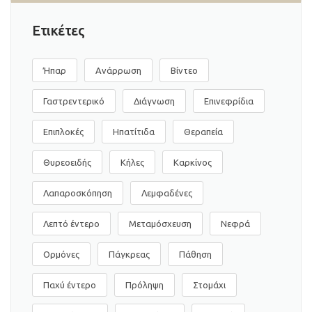
Ετικέτες
Ήπαρ
Ανάρρωση
Βίντεο
Γαστρεντερικό
Διάγνωση
Επινεφρίδια
Επιπλοκές
Ηπατίτιδα
Θεραπεία
Θυρεοειδής
Κήλες
Καρκίνος
Λαπαροσκόπηση
Λεμφαδένες
Λεπτό έντερο
Μεταμόσχευση
Νεφρά
Ορμόνες
Πάγκρεας
Πάθηση
Παχύ έντερο
Πρόληψη
Στομάχι