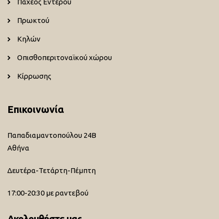
Παχέος Εντέρου
Πρωκτού
Κηλών
Οπισθοπεριτοναϊκού χώρου
Κίρρωσης
Επικοινωνία
Παπαδιαμαντοπούλου 24Β
Αθήνα
Δευτέρα-Τετάρτη-Πέμπτη
17:00-20:30 με ραντεβού
Ακολουθήστε μας