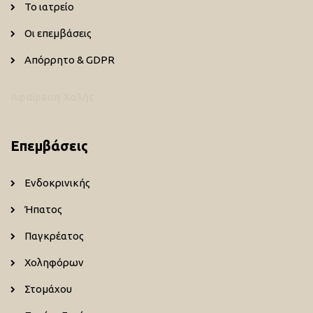
Το ιατρείο
Οι επεμβάσεις
Απόρρητο & GDPR
Αφαίρεση Χολής
Επεμβάσεις
Ενδοκρινικής
Ήπατος
Παγκρέατος
Χοληφόρων
Στομάχου