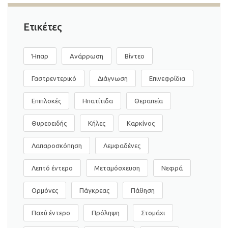
Ετικέτες
Ήπαρ
Ανάρρωση
Βίντεο
Γαστρεντερικό
Διάγνωση
Επινεφρίδια
Επιπλοκές
Ηπατίτιδα
Θεραπεία
Θυρεοειδής
Κήλες
Καρκίνος
Λαπαροσκόπηση
Λεμφαδένες
Λεπτό έντερο
Μεταμόσχευση
Νεφρά
Ορμόνες
Πάγκρεας
Πάθηση
Παχύ έντερο
Πρόληψη
Στομάχι