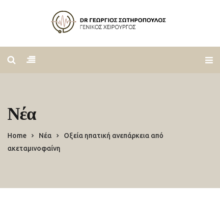
Νέα
Home
Νέα
Οξεία ηπατική ανεπάρκεια από
ακεταμινοφαίνη