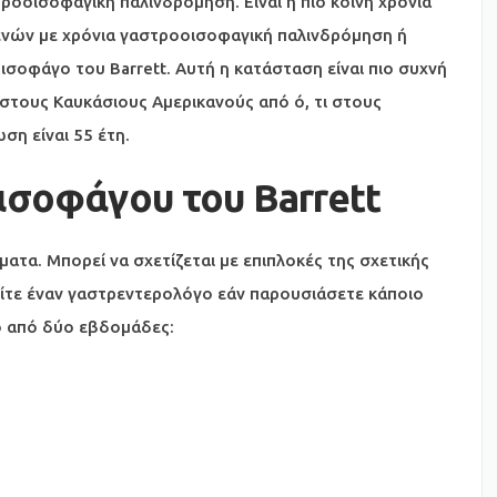
οοισοφαγική παλινδρόμηση. Είναι η πιο κοινή χρόνια
ενών με χρόνια γαστροοισοφαγική παλινδρόμηση ή
σοφάγο του Barrett. Αυτή η κατάσταση είναι πιο συχνή
 στους Καυκάσιους Αμερικανούς από ό, τι στους
ση είναι 55 έτη.
ισοφάγου του Barrett
ατα. Μπορεί να σχετίζεται με επιπλοκές της σχετικής
ίτε έναν γαστρεντερολόγο εάν παρουσιάσετε κάποιο
ο από δύο εβδομάδες: