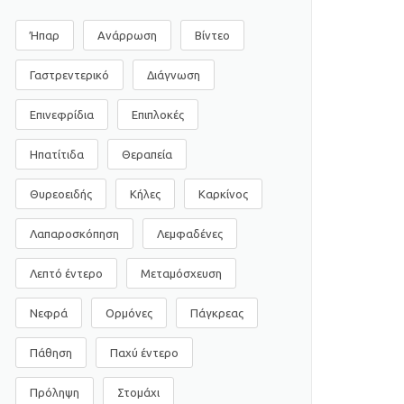
Ήπαρ
Ανάρρωση
Βίντεο
Γαστρεντερικό
Διάγνωση
Επινεφρίδια
Επιπλοκές
Ηπατίτιδα
Θεραπεία
Θυρεοειδής
Κήλες
Καρκίνος
Λαπαροσκόπηση
Λεμφαδένες
Λεπτό έντερο
Μεταμόσχευση
Νεφρά
Ορμόνες
Πάγκρεας
Πάθηση
Παχύ έντερο
Πρόληψη
Στομάχι