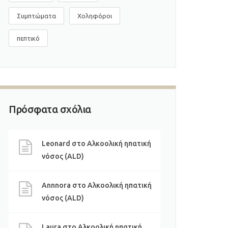
Συμπτώματα
Χοληφόροι
πεπτικό
Πρόσφατα σχόλια
Leonard
στο
Αλκοολική ηπατική
νόσος (ALD)
Annnora
στο
Αλκοολική ηπατική
νόσος (ALD)
Laura
στο
Αλκοολική ηπατική